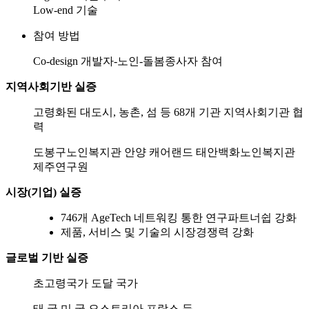
Low-end 기술
참여 방법
Co-design 개발자-노인-돌봄종사자 참여
지역사회기반 실증
고령화된 대도시, 농촌, 섬 등 68개 기관 지역사회기관 협
력
도봉구노인복지관
안양 캐어랜드
태안백화노인복지관
제주연구원
시장(기업) 실증
746개 AgeTech 네트워킹 통한 연구파트너쉽 강화
제품, 서비스 및 기술의 시장경쟁력 강화
글로벌 기반 실증
초고령국가 도달 국가
태 국
미 국
오스트리아
프랑스 등