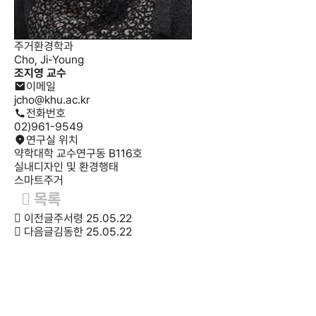
주거환경학과
Cho, Ji-Young
조지영
교수
이메일
jcho@khu.ac.kr
전화번호
02)961-9549
연구실 위치
약학대학 교수연구동 B116호
실내디자인 및 환경행태
스마트주거
목록
이전글
주서령
25.05.22
다음글
김동한
25.05.22