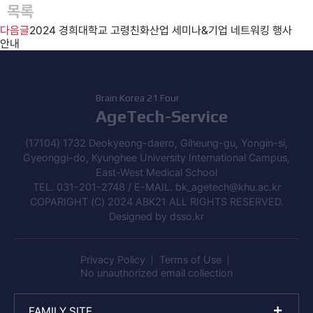
목록
다음글
2024 경희대학교 고령친화산업 세미나&기업 네트워킹 행사
안내
Brain Korea 21 Four
AgeTech-Service
(17104) 1732 Deokyeong-daero, Giheung-gu, Yongin-si,
Gyeonggi-do, Kyunghee University International Campus,
East-West Medical School
TEL. 031-201-2748 / E-MAIL. bk_agetech@khu.ac.kr
COPARIGHT (C) 2024 ABK21 ALL RIGHTS RESERVED.
Designed by
dsso.kr
Privacy Policy
Terms of Use
No unauthorized email collection
FAMILY SITE